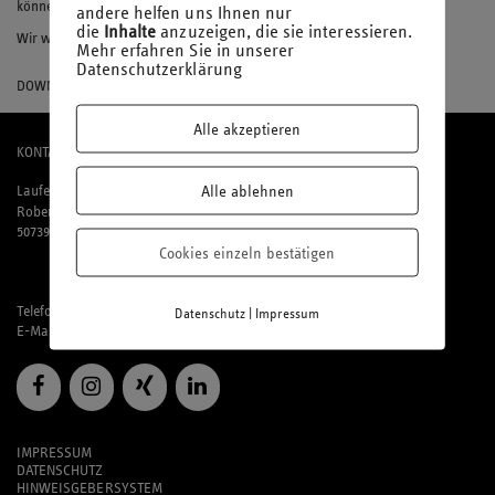
können.
andere helfen uns Ihnen nur
die
Inhalte
anzuzeigen, die sie interessieren.
Wir wünschen Ihnen viel Spaß beim Lesen.
Mehr erfahren Sie in unserer
Datenschutzerklärung
DOWNLOAD
Alle akzeptieren
KONTAKT
Alle ablehnen
Laufenberg Michels und Partner mbB
Robert-Perthel-Straße 81
50739 Köln
Cookies einzeln bestätigen
Telefon: 02 21 / 95 74 94-0
|
Datenschutz
Impressum
E-Mail:
office@laufmich.de
IMPRESSUM
DATENSCHUTZ
HINWEISGEBERSYSTEM