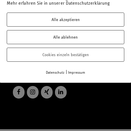
Mehr erfahren Sie in unserer Datenschutzerklärung
Weiterlesen
Alle akzeptieren
Alle ablehnen
Cookies einzeln bestätigen
Telefon: 02 21 / 95 74 94-0
|
Datenschutz
Impressum
E-Mail:
office@laufmich.de