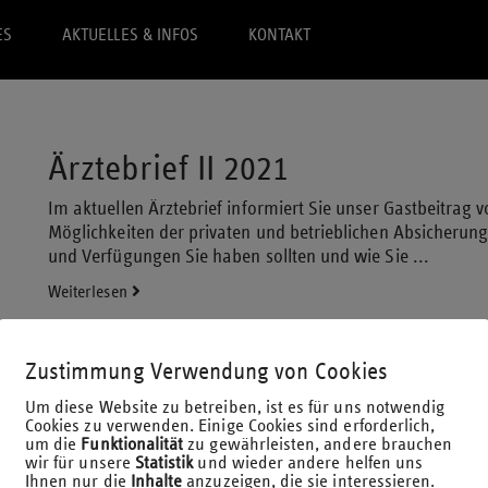
ES
AKTUELLES & INFOS
KONTAKT
Ärztebrief II 2021
Im aktuellen Ärztebrief informiert Sie unser Gastbeitrag v
Möglichkeiten der privaten und betrieblichen Absicherung 
und Verfügungen Sie haben sollten und wie Sie ...
Weiterlesen
Zustimmung Verwendung von Cookies
Zahnärztebrief II 2021
Um diese Website zu betreiben, ist es für uns notwendig
Cookies zu verwenden. Einige Cookies sind erforderlich,
Im aktuellen Zahnärztebrief informiert Sie unser Gastbeit
um die
Funktionalität
zu gewährleisten, andere brauchen
Möglichkeiten der privaten und betrieblichen Absicherung 
wir für unsere
Statistik
und wieder andere helfen uns
und Verfügungen Sie haben sollten und wie Sie ...
Ihnen nur die
Inhalte
anzuzeigen, die sie interessieren.