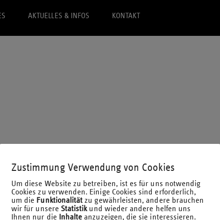
ES
AKTUELLES & INFOS
KONTAKT
ld bis zum Stabilisierun
Zustimmung Verwendung von Cookies
Um diese Website zu betreiben, ist es für uns notwendig
Cookies zu verwenden. Einige Cookies sind erforderlich,
um die
Funktionalität
zu gewährleisten, andere brauchen
wir für unsere
Statistik
und wieder andere helfen uns
agen rund um die Corona-Krise.
Ihnen nur die
Inhalte
anzuzeigen, die sie interessieren.