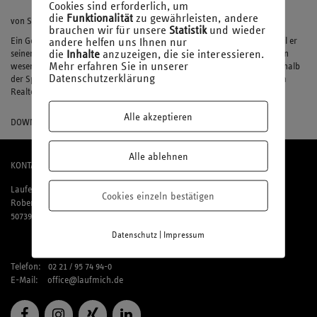
Cookies sind erforderlich, um
die
Funktionalität
zu gewährleisten, andere
von StB Thomas Ketteler-Eising und Philipp Peplowski
brauchen wir für unsere
Statistik
und wieder
andere helfen uns Ihnen nur
Ein Gewinn i. S. d. § 16 Abs. 3 Satz 3 EStG, den ein Realteiler erzielt, weil er
die
Inhalte
anzuzeigen, die sie interessieren.
seinen Betrieb, in den er die im Rahmen der Realteilung übernommenen
Mehr erfahren Sie in unserer
wesentlichen Betriebsgrundlagen zum Buchwert übertragen hat, innerhalb
Datenschutzerklärung
der Sperrfrist veräußert, ist gemäß § 16 Abs. 3 Satz 8 EStG allein diesem
Realteiler zuzurechnen.
Alle akzeptieren
DOWNLOAD
Alle ablehnen
KONTAKT
Laufenberg Michels und Partner mbB
Cookies einzeln bestätigen
Robert-Perthel-Straße 81
50739 Köln
|
Datenschutz
Impressum
Telefon: 02 21 / 95 74 94-0
E-Mail:
office@laufmich.de