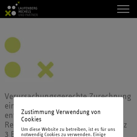
A
k
t
i
v
i
e
r
e
d
a
s
M
e
n
ü
Verursachungsgerechte Zurechnung
eines aus einem Sperrfristverstoß
Zustimmung Verwendung von
entstehenden Gewinns nach einer
Cookies
Realteilung gemäß § 16 Abs. 3 Satz
Um diese Website zu betreiben, ist es für uns
3 EStG
notwendig Cookies zu verwenden. Einige