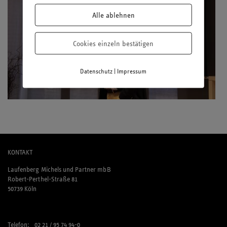
Alle ablehnen
Cookies einzeln bestätigen
|
Datenschutz
Impressum
KONTAKT
Laufenberg Michels und Partner mbB
Robert-Perthel-Straße 81
50739 Köln
Telefon: 02 21 / 95 74 94-0