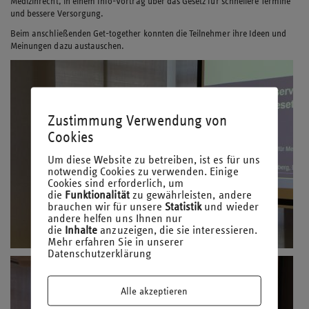
Medizinrecht, in einem Info-Vortrag über das Gesetz für schnellere Termine
und bessere Versorgung.
Beim anschließenden Get-together konnten die Teilnehmer ihre Ideen und
Meinungen dazu austauschen.
Zustimmung Verwendung von
Cookies
Um diese Website zu betreiben, ist es für uns
notwendig Cookies zu verwenden. Einige
Cookies sind erforderlich, um
die
Funktionalität
zu gewährleisten, andere
brauchen wir für unsere
Statistik
und wieder
andere helfen uns Ihnen nur
die
Inhalte
anzuzeigen, die sie interessieren.
Mehr erfahren Sie in unserer
Datenschutzerklärung
Alle akzeptieren