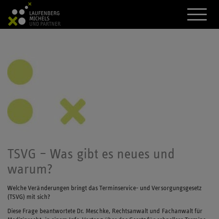
A
k
t
i
v
i
e
r
e
d
a
s
M
e
n
ü
TSVG – Was gibt es neues und
warum?
Welche Veränderungen bringt das Terminservice- und Versorgungsgesetz
(TSVG) mit sich?
Diese Frage beantwortete Dr. Meschke, Rechtsanwalt und Fachanwalt für