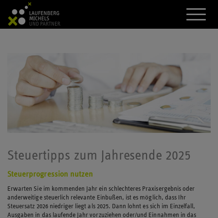
A
k
t
i
v
i
e
r
e
d
a
s
M
e
n
ü
Steuertipps zum Jahresende 2025
Steuerprogression nutzen
Erwarten Sie im kommenden Jahr ein schlechteres Praxisergebnis oder
anderweitige steuerlich relevante Einbußen, ist es möglich, dass Ihr
Steuersatz 2026 niedriger liegt als 2025. Dann lohnt es sich im Einzelfall,
Ausgaben in das laufende Jahr vorzuziehen oder/und Einnahmen in das