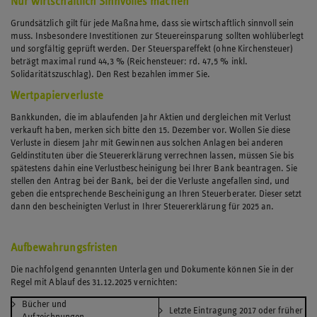
Nur wirtschaftlich Sinnvolles machen
Grundsätzlich gilt für jede Maßnahme, dass sie wirtschaftlich sinnvoll sein
muss. Insbesondere Investitionen zur Steuereinsparung sollten wohlüberlegt
und sorgfältig geprüft werden. Der Steuerspareffekt (ohne Kirchensteuer)
beträgt maximal rund 44,3 % (Reichensteuer: rd. 47,5 % inkl.
Solidaritätszuschlag). Den Rest bezahlen immer Sie.
Wertpapierverluste
Bankkunden, die im ablaufenden Jahr Aktien und dergleichen mit Verlust
verkauft haben, merken sich bitte den 15. Dezember vor. Wollen Sie diese
Verluste in diesem Jahr mit Gewinnen aus solchen Anlagen bei anderen
Geldinstituten über die Steuererklärung verrechnen lassen, müssen Sie bis
spätestens dahin eine Verlustbescheinigung bei Ihrer Bank beantragen. Sie
stellen den Antrag bei der Bank, bei der die Verluste angefallen sind, und
geben die entsprechende Bescheinigung an Ihren Steuerberater. Dieser setzt
dann den bescheinigten Verlust in Ihrer Steuererklärung für 2025 an.
Aufbewahrungsfristen
Die nachfolgend genannten Unterlagen und Dokumente können Sie in der
Regel mit Ablauf des 31.12.2025 vernichten:
Bücher und
Letzte Eintragung 2017 oder früher
Aufzeichnungen