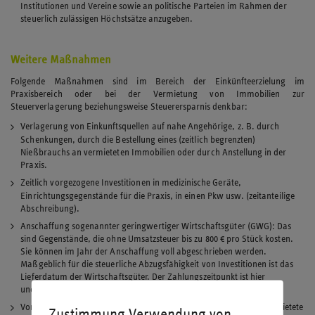
Institutionen und Vereine sowie an politische Parteien im Rahmen der
steuerlich zulässigen Höchstsätze anzugeben.
Weitere Maßnahmen
Folgende Maßnahmen sind im Bereich der Einkünfteerzielung im
Praxisbereich oder bei der Vermietung von Immobilien zur
Steuerverlagerung beziehungsweise Steuerersparnis denkbar:
Verlagerung von Einkunftsquellen auf nahe Angehörige, z. B. durch
Schenkungen, durch die Bestellung eines (zeitlich begrenzten)
Nießbrauchs an vermieteten Immobilien oder durch Anstellung in der
Praxis.
Zeitlich vorgezogene Investitionen in medizinische Geräte,
Einrichtungsgegenstände für die Praxis, in einen Pkw usw. (zeitanteilige
Abschreibung).
Anschaffung sogenannter geringwertiger Wirtschaftsgüter (GWG): Das
sind Gegenstände, die ohne Umsatzsteuer bis zu 800 € pro Stück kosten.
Sie können im Jahr der Anschaffung voll abgeschrieben werden.
Maßgeblich für die steuerliche Abzugsfähigkeit von Investitionen ist das
Lieferdatum der Wirtschaftsgüter. Der Zahlungszeitpunkt ist hier
unerheblich, er kann also auch im Jahr 2026 liegen.
Vorgezogene Erneuerungsaufwendungen für Praxisräume und vermietete
Zustimmung Verwendung von