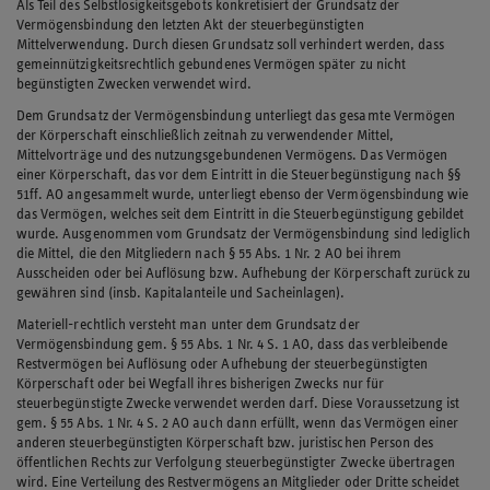
Als Teil des Selbstlosigkeitsgebots konkretisiert der Grundsatz der
Vermögensbindung den letzten Akt der steuerbegünstigten
Mittelverwendung. Durch diesen Grundsatz soll verhindert werden, dass
gemeinnützigkeitsrechtlich gebundenes Vermögen später zu nicht
begünstigten Zwecken verwendet wird.
Dem Grundsatz der Vermögensbindung unterliegt das gesamte Vermögen
der Körperschaft einschließlich zeitnah zu verwendender Mittel,
Mittelvorträge und des nutzungsgebundenen Vermögens. Das Vermögen
einer Körperschaft, das vor dem Eintritt in die Steuerbegünstigung nach §§
51ff. AO angesammelt wurde, unterliegt ebenso der Vermögensbindung wie
das Vermögen, welches seit dem Eintritt in die Steuerbegünstigung gebildet
wurde. Ausgenommen vom Grundsatz der Vermögensbindung sind lediglich
die Mittel, die den Mitgliedern nach § 55 Abs. 1 Nr. 2 AO bei ihrem
Ausscheiden oder bei Auflösung bzw. Aufhebung der Körperschaft zurück zu
gewähren sind (insb. Kapitalanteile und Sacheinlagen).
Materiell-rechtlich versteht man unter dem Grundsatz der
Vermögensbindung gem. § 55 Abs. 1 Nr. 4 S. 1 AO, dass das verbleibende
Restvermögen bei Auflösung oder Aufhebung der steuerbegünstigten
Körperschaft oder bei Wegfall ihres bisherigen Zwecks nur für
steuerbegünstigte Zwecke verwendet werden darf. Diese Voraussetzung ist
gem. § 55 Abs. 1 Nr. 4 S. 2 AO auch dann erfüllt, wenn das Vermögen einer
anderen steuerbegünstigten Körperschaft bzw. juristischen Person des
öffentlichen Rechts zur Verfolgung steuerbegünstigter Zwecke übertragen
wird. Eine Verteilung des Restvermögens an Mitglieder oder Dritte scheidet