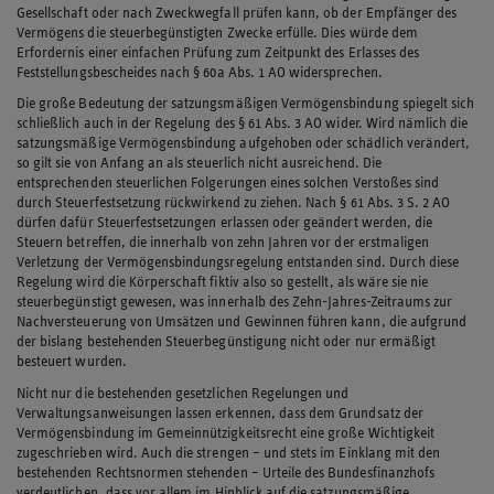
Gesellschaft oder nach Zweckwegfall prüfen kann, ob der Empfänger des
Vermögens die steuerbegünstigten Zwecke erfülle. Dies würde dem
Erfordernis einer einfachen Prüfung zum Zeitpunkt des Erlasses des
Feststellungsbescheides nach § 60a Abs. 1 AO widersprechen.
Die große Bedeutung der satzungsmäßigen Vermögensbindung spiegelt sich
schließlich auch in der Regelung des § 61 Abs. 3 AO wider. Wird nämlich die
satzungsmäßige Vermögensbindung aufgehoben oder schädlich verändert,
so gilt sie von Anfang an als steuerlich nicht ausreichend. Die
entsprechenden steuerlichen Folgerungen eines solchen Verstoßes sind
durch Steuerfestsetzung rückwirkend zu ziehen. Nach § 61 Abs. 3 S. 2 AO
dürfen dafür Steuerfestsetzungen erlassen oder geändert werden, die
Steuern betreffen, die innerhalb von zehn Jahren vor der erstmaligen
Verletzung der Vermögensbindungsregelung entstanden sind. Durch diese
Regelung wird die Körperschaft fiktiv also so gestellt, als wäre sie nie
steuerbegünstigt gewesen, was innerhalb des Zehn-Jahres-Zeitraums zur
Nachversteuerung von Umsätzen und Gewinnen führen kann, die aufgrund
der bislang bestehenden Steuerbegünstigung nicht oder nur ermäßigt
besteuert wurden.
Nicht nur die bestehenden gesetzlichen Regelungen und
Verwaltungsanweisungen lassen erkennen, dass dem Grundsatz der
Vermögensbindung im Gemeinnützigkeitsrecht eine große Wichtigkeit
zugeschrieben wird. Auch die strengen – und stets im Einklang mit den
bestehenden Rechtsnormen stehenden – Urteile des Bundesfinanzhofs
verdeutlichen, dass vor allem im Hinblick auf die satzungsmäßige