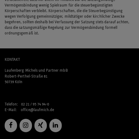
Vermögensbindung wenig Spielraum für die steuerbegünstigten
Körperschaften verbleibt. Körperschaften, die die Steuerbegünstigung
wegen Verfolgung gemeinnütziger, mildtätiger oder kirchlicher Zwecke
begehren, sollten deshalb bei Verfassung der Satzung stets darauf achten,
dass die satzungsmäßige Regelung zur Vermögensbindung formell
ordnungsgemäß ist.
KONTAKT
Laufenberg Michels und Partner mbB
Robert-Perthel-Straße 81
50739 Köln
Telefon: 02 21 / 95 74 94-0
E-Mail:
office@laufmich.de