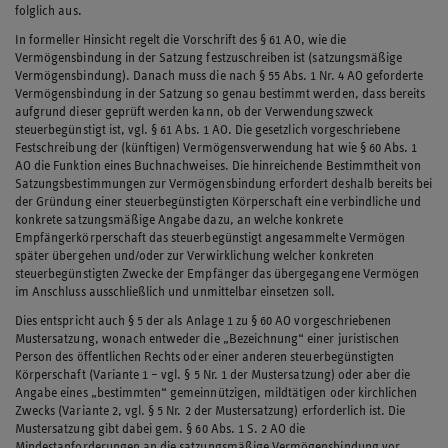
folglich aus.
In formeller Hinsicht regelt die Vorschrift des § 61 AO, wie die
Vermögensbindung in der Satzung festzuschreiben ist (satzungsmäßige
Vermögensbindung). Danach muss die nach § 55 Abs. 1 Nr. 4 AO geforderte
Vermögensbindung in der Satzung so genau bestimmt werden, dass bereits
aufgrund dieser geprüft werden kann, ob der Verwendungszweck
steuerbegünstigt ist, vgl. § 61 Abs. 1 AO. Die gesetzlich vorgeschriebene
Festschreibung der (künftigen) Vermögensverwendung hat wie § 60 Abs. 1
AO die Funktion eines Buchnachweises. Die hinreichende Bestimmtheit von
Satzungsbestimmungen zur Vermögensbindung erfordert deshalb bereits bei
der Gründung einer steuerbegünstigten Körperschaft eine verbindliche und
konkrete satzungsmäßige Angabe dazu, an welche konkrete
Empfängerkörperschaft das steuerbegünstigt angesammelte Vermögen
später übergehen und/oder zur Verwirklichung welcher konkreten
steuerbegünstigten Zwecke der Empfänger das übergegangene Vermögen
im Anschluss ausschließlich und unmittelbar einsetzen soll.
Dies entspricht auch § 5 der als Anlage 1 zu § 60 AO vorgeschriebenen
Mustersatzung, wonach entweder die „Bezeichnung“ einer juristischen
Person des öffentlichen Rechts oder einer anderen steuerbegünstigten
Körperschaft (Variante 1 – vgl. § 5 Nr. 1 der Mustersatzung) oder aber die
Angabe eines „bestimmten“ gemeinnützigen, mildtätigen oder kirchlichen
Zwecks (Variante 2, vgl. § 5 Nr. 2 der Mustersatzung) erforderlich ist. Die
Mustersatzung gibt dabei gem. § 60 Abs. 1 S. 2 AO die
Mindestanforderungen an die satzungsmäßige Vermögensbindung vor,