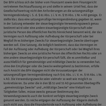
Der BFH schloss sich der bisher vom Finanzamt sowie dem Finanzgericht
vertretenen Rechtsauffassung an und stellte in seinem Urteil fest, dass der
Gesellschaftsvertrag nicht den Anforderungen an die satzungsmäßige
Vermögensbindung i. S. d. § 61 Abs. 1 i. V. m. § 55 Abs. 1 Nr. 4 AO genüge. Er
stellte klar, dass eine satzungsmäßige Vermögensbindung gegeben ist, wenn
in der Satzung entweder der steuerbegünstigte Verwendungszweck genau
bestimmt wird oder eine andere steuerbegünstigte Körperschaft oder
juristische Person des öffentlichen Rechts hinreichend benannt wird, der das
Vermögen nach Auflösung oder Aufhebung der Körperschaft oder bei
Wegfall ihres bisherigen Zwecks für steuerbegünstigte Zwecke übertragen
werden soll. Eine Satzung, die lediglich bestimmt, dass das Vermögen im
Fall der Auflösung oder Aufhebung der Körperschaft oder bei Wegfall ihres
bisherigen Zwecks an eine juristische Person des öffentlichen Rechts oder an
eine andere steuerbegünstigte Körperschaft fällt, die es unmittelbar und
ausschließlich für gemeinnützige und mildtätige Zwecke zu verwenden hat,
ohne den Empfänger oder die Zwecke weitergehend zu bestimmen, erfülle
nach Ansicht des BFH dagegen nicht die Voraussetzungen der
satzungsmäßigen Vermögensbindung nach § 61 Abs. 1 i. V. m. § 55 Abs. 1 Nr.
4 AO. Die Verwendungszwecke seien vielmehr so weit wie möglich zu
konkretisieren. Da unter die in den §§ 52 und 53 AO genannten Oberbegriffe
„gemeinnützige Zwecke“ und „mildtätige Zwecke“ eine Vielzahl von
Tätigkeiten fallen, müsse zwecks genauer Bestimmung des
Verwendungszwecks auch der konkret verfolgte steuerbegünstigte Zweck
genannt werden. Es reiche entgegen der Auffassung der Klägerin deshalb
auch nicht aus, dass die Finanzbehörde nach Auflösung oder Aufhebung der