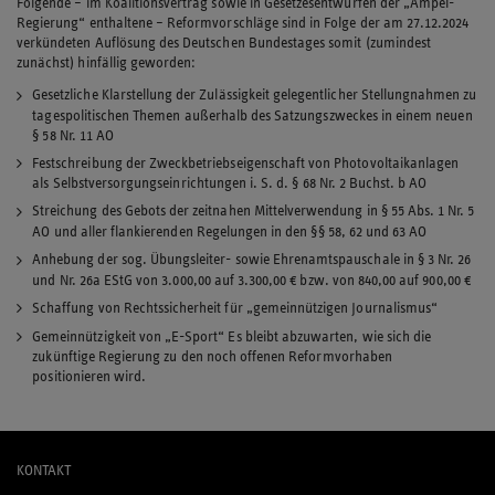
Folgende – im Koalitionsvertrag sowie in Gesetzesentwürfen der „Ampel-
Regierung“ enthaltene – Reformvorschläge sind in Folge der am 27.12.2024
verkündeten Auflösung des Deutschen Bundestages somit (zumindest
zunächst) hinfällig geworden:
Gesetzliche Klarstellung der Zulässigkeit gelegentlicher Stellungnahmen zu
tagespolitischen Themen außerhalb des Satzungszweckes in einem neuen
§ 58 Nr. 11 AO
Festschreibung der Zweckbetriebseigenschaft von Photovoltaikanlagen
als Selbstversorgungseinrichtungen i. S. d. § 68 Nr. 2 Buchst. b AO
Streichung des Gebots der zeitnahen Mittelverwendung in § 55 Abs. 1 Nr. 5
AO und aller flankierenden Regelungen in den §§ 58, 62 und 63 AO
Anhebung der sog. Übungsleiter- sowie Ehrenamtspauschale in § 3 Nr. 26
und Nr. 26a EStG von 3.000,00 auf 3.300,00 € bzw. von 840,00 auf 900,00 €
Schaffung von Rechtssicherheit für „gemeinnützigen Journalismus“
Gemeinnützigkeit von „E-Sport“ Es bleibt abzuwarten, wie sich die
zukünftige Regierung zu den noch offenen Reformvorhaben
positionieren wird.
KONTAKT