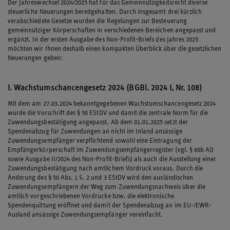
Der Jahreswechsel 2024/2025 hat für das Gemeinnützigkeitsrecht diverse
steuerliche Neuerungen bereitgehalten. Durch insgesamt drei kürzlich
verabschiedete Gesetze wurden die Regelungen zur Besteuerung
gemeinnütziger Körperschaften in verschiedenen Bereichen angepasst und
ergänzt. In der ersten Ausgabe des Non-Profit-Briefs des Jahres 2025
möchten wir Ihnen deshalb einen kompakten Überblick über die gesetzlichen
Neuerungen geben:
I. Wachstumschancengesetz 2024 (BGBl. 2024 I, Nr. 108)
Mit dem am 27.03.2024 bekanntgegebenen Wachstumschancengesetz 2024
wurde die Vorschrift des § 50 EStDV und damit die zentrale Norm für die
Zuwendungsbestätigung angepasst. Ab dem 01.01.2025 setzt der
Spendenabzug für Zuwendungen an nicht im Inland ansässige
Zuwendungsempfänger verpflichtend sowohl eine Eintragung der
Empfängerkörperschaft im Zuwendungsempfängerregister (vgl. § 60b AO
sowie Ausgabe II/2024 des Non-Profit-Briefs) als auch die Ausstellung einer
Zuwendungsbestätigung nach amtlichem Vordruck voraus. Durch die
Änderung des § 50 Abs. 1 S. 2 und 3 EStDV wird den ausländischen
Zuwendungsempfängern der Weg zum Zuwendungsnachweis über die
amtlich vorgeschriebenen Vordrucke bzw. die elektronische
Spendenquittung eröffnet und damit der Spendenabzug an im EU-/EWR-
Ausland ansässige Zuwendungsempfänger vereinfacht.