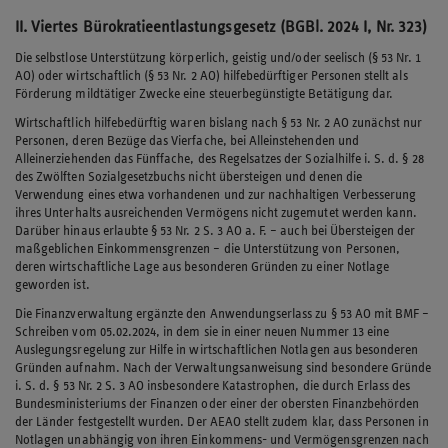
II. Viertes Bürokratieentlastungsgesetz (BGBl. 2024 I, Nr. 323)
Die selbstlose Unterstützung körperlich, geistig und/oder seelisch (§ 53 Nr. 1
AO) oder wirtschaftlich (§ 53 Nr. 2 AO) hilfebedürftiger Personen stellt als
Förderung mildtätiger Zwecke eine steuerbegünstigte Betätigung dar.
Wirtschaftlich hilfebedürftig waren bislang nach § 53 Nr. 2 AO zunächst nur
Personen, deren Bezüge das Vierfache, bei Alleinstehenden und
Alleinerziehenden das Fünffache, des Regelsatzes der Sozialhilfe i. S. d. § 28
des Zwölften Sozialgesetzbuchs nicht übersteigen und denen die
Verwendung eines etwa vorhandenen und zur nachhaltigen Verbesserung
ihres Unterhalts ausreichenden Vermögens nicht zugemutet werden kann.
Darüber hinaus erlaubte § 53 Nr. 2 S. 3 AO a. F. – auch bei Übersteigen der
maßgeblichen Einkommensgrenzen – die Unterstützung von Personen,
deren wirtschaftliche Lage aus besonderen Gründen zu einer Notlage
geworden ist.
Die Finanzverwaltung ergänzte den Anwendungserlass zu § 53 AO mit BMF –
Schreiben vom 05.02.2024, in dem sie in einer neuen Nummer 13 eine
Auslegungsregelung zur Hilfe in wirtschaftlichen Notlagen aus besonderen
Gründen aufnahm. Nach der Verwaltungsanweisung sind besondere Gründe
i. S. d. § 53 Nr. 2 S. 3 AO insbesondere Katastrophen, die durch Erlass des
Bundesministeriums der Finanzen oder einer der obersten Finanzbehörden
der Länder festgestellt wurden. Der AEAO stellt zudem klar, dass Personen in
Notlagen unabhängig von ihren Einkommens- und Vermögensgrenzen nach