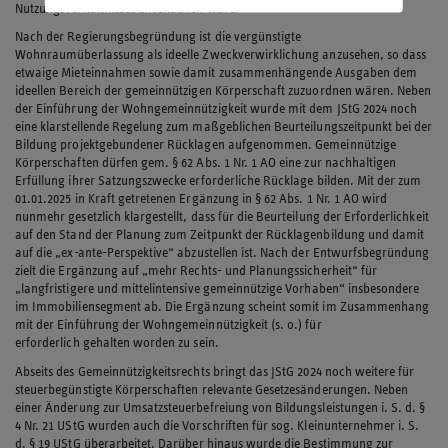
Nutzungsverhältnisses unschädlich wäre.
Nach der Regierungsbegründung ist die vergünstigte
Wohnraumüberlassung als ideelle Zweckverwirklichung anzusehen, so dass
etwaige Mieteinnahmen sowie damit zusammenhängende Ausgaben dem
ideellen Bereich der gemeinnützigen Körperschaft zuzuordnen wären. Neben
der Einführung der Wohngemeinnützigkeit wurde mit dem JStG 2024 noch
eine klarstellende Regelung zum maßgeblichen Beurteilungszeitpunkt bei der
Bildung projektgebundener Rücklagen aufgenommen. Gemeinnützige
Körperschaften dürfen gem. § 62 Abs. 1 Nr. 1 AO eine zur nachhaltigen
Erfüllung ihrer Satzungszwecke erforderliche Rücklage bilden. Mit der zum
01.01.2025 in Kraft getretenen Ergänzung in § 62 Abs. 1 Nr. 1 AO wird
nunmehr gesetzlich klargestellt, dass für die Beurteilung der Erforderlichkeit
auf den Stand der Planung zum Zeitpunkt der Rücklagenbildung und damit
auf die „ex-ante-Perspektive“ abzustellen ist. Nach der Entwurfsbegründung
zielt die Ergänzung auf „mehr Rechts- und Planungssicherheit“ für
„langfristigere und mittelintensive gemeinnützige Vorhaben“ insbesondere
im Immobiliensegment ab. Die Ergänzung scheint somit im Zusammenhang
mit der Einführung der Wohngemeinnützigkeit (s. o.) für
erforderlich gehalten worden zu sein.
Abseits des Gemeinnützigkeitsrechts bringt das JStG 2024 noch weitere für
steuerbegünstigte Körperschaften relevante Gesetzesänderungen. Neben
einer Änderung zur Umsatzsteuerbefreiung von Bildungsleistungen i. S. d. §
4 Nr. 21 UStG wurden auch die Vorschriften für sog. Kleinunternehmer i. S.
d. § 19 UStG überarbeitet. Darüber hinaus wurde die Bestimmung zur