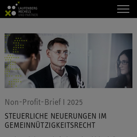
A
k
t
i
v
i
e
r
e
d
a
s
M
e
n
ü
Non-Profit-Brief I 2025
STEUERLICHE NEUERUNGEN IM
GEMEINNÜTZIGKEITSRECHT