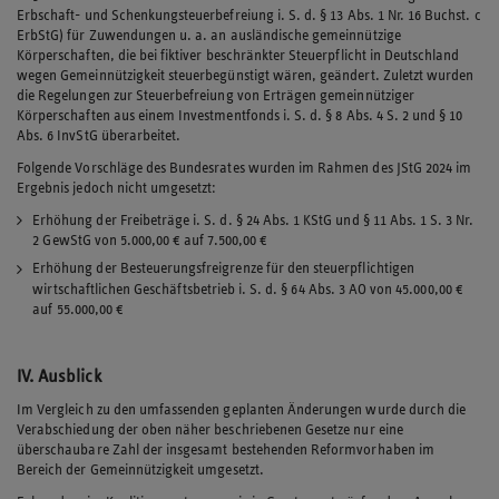
Erbschaft- und Schenkungsteuerbefreiung i. S. d. § 13 Abs. 1 Nr. 16 Buchst. c
ErbStG) für Zuwendungen u. a. an ausländische gemeinnützige
Körperschaften, die bei fiktiver beschränkter Steuerpflicht in Deutschland
wegen Gemeinnützigkeit steuerbegünstigt wären, geändert. Zuletzt wurden
die Regelungen zur Steuerbefreiung von Erträgen gemeinnütziger
Körperschaften aus einem Investmentfonds i. S. d. § 8 Abs. 4 S. 2 und § 10
Abs. 6 InvStG überarbeitet.
Folgende Vorschläge des Bundesrates wurden im Rahmen des JStG 2024 im
Ergebnis jedoch nicht umgesetzt:
Erhöhung der Freibeträge i. S. d. § 24 Abs. 1 KStG und § 11 Abs. 1 S. 3 Nr.
2 GewStG von 5.000,00 € auf 7.500,00 €
Erhöhung der Besteuerungsfreigrenze für den steuerpflichtigen
wirtschaftlichen Geschäftsbetrieb i. S. d. § 64 Abs. 3 AO von 45.000,00 €
auf 55.000,00 €
IV. Ausblic
k
Im Vergleich zu den umfassenden geplanten Änderungen wurde durch die
Verabschiedung der oben näher beschriebenen Gesetze nur eine
überschaubare Zahl der insgesamt bestehenden Reformvorhaben im
Bereich der Gemeinnützigkeit umgesetzt.