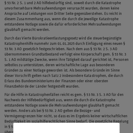
§ 53 Nr. 2 S. 1 und 2 AO hilfebedürftig sind, soweit durch die Katastrophe
unvorhersehbare Mehraufwendungen verursacht wurden, denen keine
Ansprüche auf Leistungen von Dritter Seite gegenüberstehen. Es reicht in
diesem Zusammenhang aus, wenn die durch die jeweilige Katastrophe
entstandene Notlage sowie die dafür erforderlichen Mehraufwendungen
glaubhaft gemacht werden.
Durch das Vierte Bürokratieentlastungsgesetz wird die steuerbegünstigte
Katastrophenhilfe nunmehr zum 01.01.2025 durch Einfügung eines neuen §
53 Nr. 3 AO gesetzlich festgeschrieben. Nach dem aus § 53 Nr. 2 S. 3 AO
übernommenen Grundtatbestand verfolgt eine Körperschaft gem. § 53 Nr. 3
S. 1 AO mildtätige Zwecke, wenn ihre Tätigkeit darauf gerichtet ist, Personen
selbstlos zu unterstützen, deren wirtschaftliche Lage aus besonderen
Gründen zu einer Notlage geworden ist. Als besondere Gründe im Sinne
dieser Vorschrift gelten nach Satz 2 insbesondere Katastrophen, die durch
Erlass des Bundesministeriums der Finanzen oder einer obersten
Finanzbehörde der Länder festgestellt wurden.
Für die Hilfe in Katastrophenfällen reicht es gem. § 53 Nr. 3 S. 3 AO für den
Nachweis der Hilfebedürftigkeit aus, wenn die durch die Katastrophe
entstandene Notlage sowie die Mehraufwendungen glaubhaft gemacht
werden. Anders als bei § 53 Nr. 2 AO gelten die Bezüge- und
Vermögensgrenzen hier nicht, so dass es im Ergebnis keiner wirtschaftlichen
Bedürftigkeit im sozialhilferechtlichen Sinne bedarf. Die gesetzliche Regelung
in § 53 Nr. 3 AO hat weite Teile der bisherigen Verwaltungsregelung
übernommen. Unberücksichtigt im Gesetz bleiben jedoch die dortigen