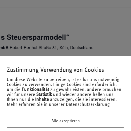
ls Steuersparmodell“
r mbB
Robert-Perthel-Straße 81, Köln, Deutschland
lreiche Werbeanzeigen für kostspielige "Steuercoachings"
m neuen Beratungskonzept Steuersparring bewusst ein
Zustimmung Verwendung von Cookies
ividuell abgestimmte und fachlich geprüfte Gestaltung, die
Um diese Website zu betreiben, ist es für uns notwendig
Cookies zu verwenden. Einige Cookies sind erforderlich,
um die
Funktionalität
zu gewährleisten, andere brauchen
wir für unsere
Statistik
und wieder andere helfen uns
Ihnen nur die
Inhalte
anzuzeigen, die sie interessieren.
Mehr erfahren Sie in unserer Datenschutzerklärung
Alle akzeptieren
ls Steuersparmodell“