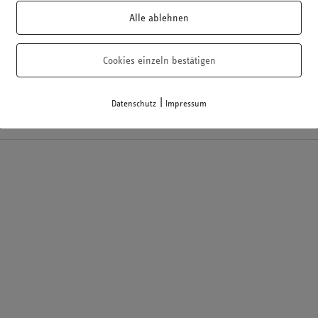
r mbB
Robert-Perthel-Straße 81, Köln, Deutschland
Alle ablehnen
lreiche Werbeanzeigen für kostspielige "Steuercoachings"
m neuen Beratungskonzept Steuersparring bewusst ein
Cookies einzeln bestätigen
ividuell abgestimmte und fachlich geprüfte Gestaltung, die
|
Datenschutz
Impressum