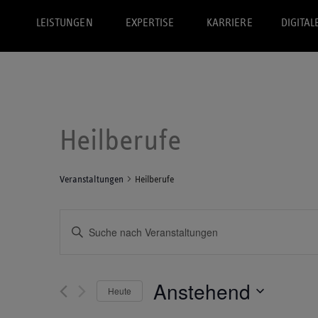
LEISTUNGEN
EXPERTISE
KARRIERE
DIGITAL
Heilberufe
Veranstaltungen
Heilberufe
V
B
i
e
t
r
t
Anstehend
e
Heute
a
S
D