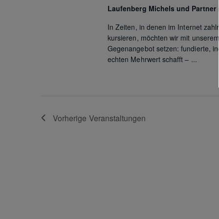
S
Laufenberg Michels und Partne
c
u
In Zeiten, in denen im Internet zah
h
c
kursieren, möchten wir mit unsere
h
e
Gegenangebot setzen: fundierte, ind
e
echten Mehrwert schafft – ...
n
u
a
n
c
h
d
V
e
A
Vorherige
Veranstaltungen
r
n
a
n
s
s
i
t
a
c
l
t
h
u