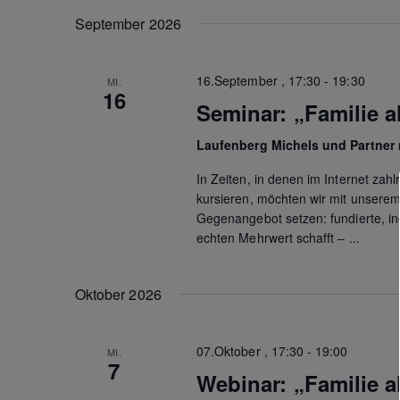
n
c
a
h
September 2026
t
s
l
u
ü
t
m
s
16.September , 17:30
-
19:30
MI.
w
16
a
s
Seminar: „Familie a
ä
e
l
h
l
Laufenberg Michels und Partne
l
w
t
e
o
In Zeiten, in denen im Internet zah
n
u
r
kursieren, möchten wir mit unsere
.
t
Gegenangebot setzen: fundierte, ind
n
e
echten Mehrwert schafft – ...
i
g
n
e
Oktober 2026
g
e
n
b
07.Oktober , 17:30
-
19:00
MI.
S
e
7
n
Webinar: „Familie a
u
.