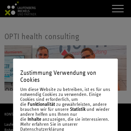
A
k
t
i
v
i
OPTI health consulting
e
r
e
d
a
s
M
Zustimmung Verwendung von
e
Cookies
n
ü
Um diese Website zu betreiben, ist es für uns
notwendig Cookies zu verwenden. Einige
Cookies sind erforderlich, um
die
Funktionalität
zu gewährleisten, andere
brauchen wir für unsere
Statistik
und wieder
andere helfen uns Ihnen nur
KONTAKT
die
Inhalte
anzuzeigen, die sie interessieren.
Mehr erfahren Sie in unserer
Laufenberg Michels und Partner mbB
Datenschutzerklärung
Robert-Perthel-Straße 81