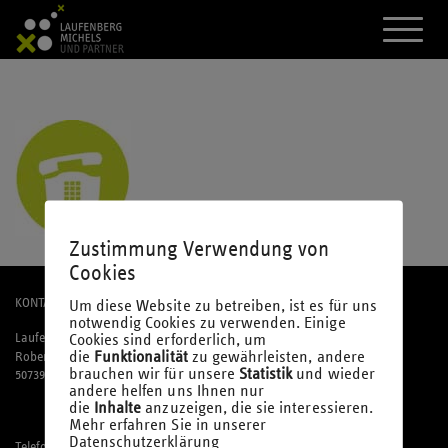
A
k
t
i
v
i
e
r
e
d
a
s
M
Zustimmung Verwendung von
e
Cookies
n
ü
KONTAKT
Um diese Website zu betreiben, ist es für uns
notwendig Cookies zu verwenden. Einige
Cookies sind erforderlich, um
Laufenberg Michels und Partner mbB
die
Funktionalität
zu gewährleisten, andere
Robert-Perthel-Straße 81
brauchen wir für unsere
Statistik
und wieder
50739 Köln
andere helfen uns Ihnen nur
die
Inhalte
anzuzeigen, die sie interessieren.
Mehr erfahren Sie in unserer
Datenschutzerklärung
Telefon: 02 21 / 95 74 94-0