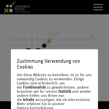
A
k
t
i
v
i
e
r
e
d
a
s
M
Zustimmung Verwendung von
e
Cookies
n
ü
Um diese Website zu betreiben, ist es für uns
notwendig Cookies zu verwenden. Einige
Cookies sind erforderlich, um
die
Funktionalität
zu gewährleisten, andere
brauchen wir für unsere
Statistik
und wieder
andere helfen uns Ihnen nur
die
Inhalte
anzuzeigen, die sie interessieren.
Mehr erfahren Sie in unserer
Datenschutzerklärung