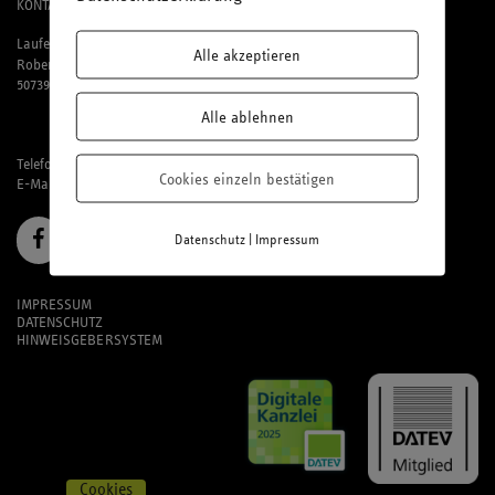
KONTAKT
Laufenberg Michels und Partner mbB
Alle akzeptieren
Robert-Perthel-Straße 81
50739 Köln
Alle ablehnen
Telefon: 02 21 / 95 74 94-0
Cookies einzeln bestätigen
E-Mail:
office@laufmich.de
|
Datenschutz
Impressum
IMPRESSUM
DATENSCHUTZ
HINWEISGEBERSYSTEM
Cookies