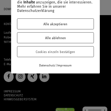
die
Inhalte
anzuzeigen, die sie interessieren.
Mehr erfahren Sie in unserer
DOWNLOAD
Datenschutzerklärung
Alle akzeptieren
KONTAKT
Laufenberg Michels und Partner mbB
Robert-Perthel-Straße 81
Alle ablehnen
50739 Köln
Cookies einzeln bestätigen
Telefon: 02 21 / 95 74 94-0
E-Mail:
office@laufmich.de
|
Datenschutz
Impressum
IMPRESSUM
DATENSCHUTZ
HINWEISGEBERSYSTEM