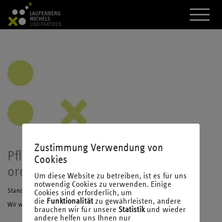
A
k
t
i
v
i
e
r
e
d
a
s
M
e
n
Zustimmung Verwendung von
ü
Pflichtangaben einer
Cookies
ordnungsgemäßen Rechnung
Um diese Website zu betreiben, ist es für uns
notwendig Cookies zu verwenden. Einige
Stand Januar 2026
Cookies sind erforderlich, um
die
Funktionalität
zu gewährleisten, andere
Wir wünschen Ihnen viele Erkenntnisse beim Lesen.
brauchen wir für unsere
Statistik
und wieder
andere helfen uns Ihnen nur