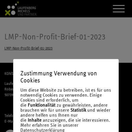
A
k
t
i
v
i
LMP-Non-Profit-Brief-01-2023
e
r
LMP-Non-Profit-Brief-01-2023
e
d
a
s
M
Zustimmung Verwendung von
KONTAKT
e
Cookies
n
Laufenberg Michels und Partner mbB
ü
Robert-Perthel-Straße 81
Um diese Website zu betreiben, ist es für uns
notwendig Cookies zu verwenden. Einige
50739 Köln
Cookies sind erforderlich, um
die
Funktionalität
zu gewährleisten, andere
brauchen wir für unsere
Statistik
und wieder
andere helfen uns Ihnen nur
Telefon: 02 21 / 95 74 94-0
die
Inhalte
anzuzeigen, die sie interessieren.
E-Mail:
office@laufmich.de
Mehr erfahren Sie in unserer
Datenschutzerklärung