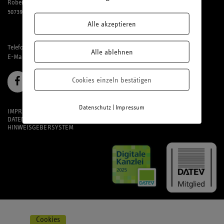
Robert-Perthel-Straße 81
50739 Köln
Alle akzeptieren
Telefon: 02 21 / 95 74 94-0
Alle ablehnen
E-Mail:
office@laufmich.de
Cookies einzeln bestätigen
|
Datenschutz
Impressum
IMPRESSUM
DATENSCHUTZ
HINWEISGEBERSYSTEM
Cookies