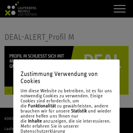
A
k
t
i
v
i
DEAL-ALERT_Profil M
e
r
e
d
a
s
M
Zustimmung Verwendung von
e
Cookies
n
ü
Um diese Website zu betreiben, ist es für uns
notwendig Cookies zu verwenden. Einige
Cookies sind erforderlich, um
die
Funktionalität
zu gewährleisten, andere
brauchen wir für unsere
Statistik
und wieder
andere helfen uns Ihnen nur
KONTAKT
die
Inhalte
anzuzeigen, die sie interessieren.
Mehr erfahren Sie in unserer
Laufenberg Michels und Partner mbB
Datenschutzerklärung