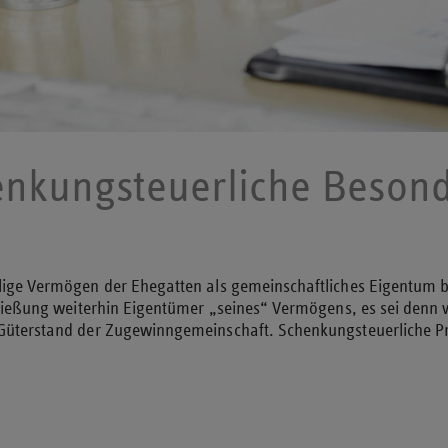
enkungsteuerliche Besond
ige Vermögen der Ehegatten als gemeinschaftliches Eigentum bet
chließung weiterhin Eigentümer „seines“ Vermögens, es sei den
m Güterstand der Zugewinngemeinschaft. Schenkungsteuerliche 