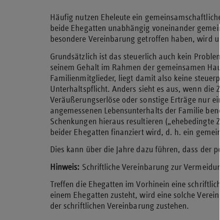
Häufig nutzen Eheleute ein gemeinsamschaftliche
beide Ehegatten unabhängig voneinander gemeins
besondere Vereinbarung getroffen haben, wird un
Grundsätzlich ist das steuerlich auch kein Probl
seinem Gehalt im Rahmen der gemeinsamen Haush
Familienmitglieder, liegt damit also keine steuer
Unterhaltspflicht. Anders sieht es aus, wenn di
Veräußerungserlöse oder sonstige Erträge nur ei
angemessenen Lebensunterhalts der Familie benöti
Schenkungen hieraus resultieren („ehebedingte
beider Ehegatten finanziert wird, d. h. ein ge
Dies kann über die Jahre dazu führen, dass der p
Hinweis:
Schriftliche Vereinbarung zur Vermei
Treffen die Ehegatten im Vorhinein eine schrift
einem Ehegatten zusteht, wird eine solche Vere
der schriftlichen Vereinbarung zustehen.