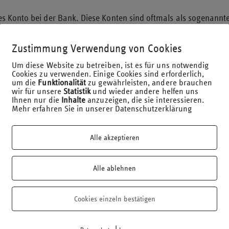
s Konto bei der Bank. Diese Konten sind oftmals als sogenannte
am Kontoinhaber sind und selbstständig über das Konto verfüg
terstellt, dass beiden Eheleuten das Guthaben des Gemeinschaf
Zustimmung Verwendung von Cookies
em, denn Ehegatten sind einander unterhaltsverpflichtet. Ist ein
Um diese Website zu betreiben, ist es für uns notwendig
altsführung die Miete für die gemeinsame Wohnung gezahlt sow
Cookies zu verwenden. Einige Cookies sind erforderlich,
pflichtige Schenkung im Sinne einer freigiebigen Zuwendung vor.
um die
Funktionalität
zu gewährleisten, andere brauchen
wir für unsere
Statistik
und wieder andere helfen uns
e Zuwendungen über die „normale“ Unterhaltspflicht hinausgehen
Ihnen nur die
Inhalte
anzuzeigen, die sie interessieren.
nes Ehegatten auf dem Konto verbucht, die weit über den Betrag
Mehr erfahren Sie in unserer Datenschutzerklärung
gt wird und ist der andere Ehegatte berechtigt, selbständig üb
 Zuwendungen“). Besonders kritisch wird dies, wenn durch ein
meinsames Wertpapierdepot der Ehegatten oder eine gemeinsame
Alle akzeptieren
ersönliche Freibetrag von 500.000,00 € innerhalb von 10 Jahren 
Alle ablehnen
dung ehebedingter Zuwendungen und Handlungsempfehlung
liche Vereinbarung, dass das Guthaben auf einem gemeinsamen 
Cookies einzeln bestätigen
inbarung auch steuerlich anerkannt. Größere Geldbeträge bleib