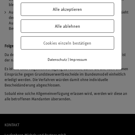
bleiben bestehen.
Alle akzeptieren
Auch wenn diese Werte im Einzelfall nicht immer exakt sein können, sieht
der BFH darin keinen Verstoß gegen den Gleichheitsgrundsatz.
Ausschlaggebend ist das Ziel eines einfachen und automatisierten
Alle ablehnen
Bewertungsverfahrens für Millionen Grundstücke.
Cookies einzeln bestätigen
Folgen für laufende Einspruchsverfahren
Da der BFH die Verfassungsmäßigkeit des Bundesmodells bestätigt hat, ist
|
Datenschutz
Impressum
der nächste Schritt der Finanzverwaltung absehbar:
Es ist mit einer Allgemeinverfügung zu rechnen, durch die alle noch offenen
Einsprüche gegen Grundsteuerwertbescheide im Bundesmodell einheitlich
erledigt werden. Die Verfahren würden damit ohne individuelle
Bescheidänderung abgeschlossen.
Sobald eine solche Allgemeinverfügung erlassen wird, werden wir diese an
alle betroffenen Mandanten übersenden.
KONTAKT