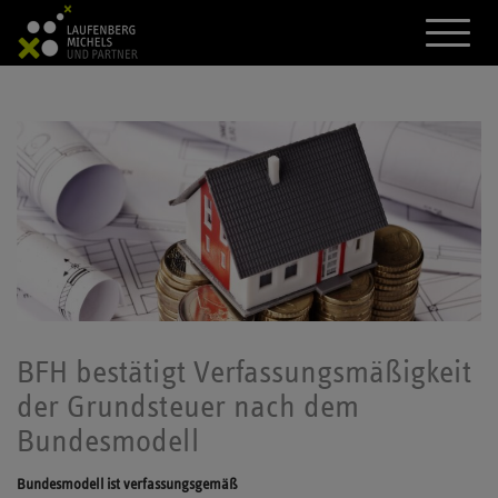
A
k
t
i
v
i
e
r
e
d
a
s
M
e
n
ü
BFH bestätigt Verfassungsmäßigkeit
der Grundsteuer nach dem
Bundesmodell
Bundesmodell ist verfassungsgemäß