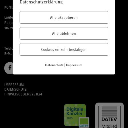
Datenschutzerklärung
KONTAKT
Alle akzeptieren
Laufenberg Michels und Partner mbB
Robert-Perthel-Straße 81
50739 Köln
Alle ablehnen
Telefon: 02 21 / 95 74 94-0
Cookies einzeln bestätigen
E-Mail:
office@laufmich.de
|
Datenschutz
Impressum
IMPRESSUM
DATENSCHUTZ
HINWEISGEBERSYSTEM