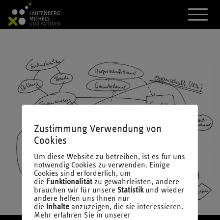
A
k
t
i
v
i
e
r
e
d
a
s
M
Zustimmung Verwendung von
e
n
Cookies
ü
Um diese Website zu betreiben, ist es für uns
notwendig Cookies zu verwenden. Einige
Cookies sind erforderlich, um
die
Funktionalität
zu gewährleisten, andere
brauchen wir für unsere
Statistik
und wieder
andere helfen uns Ihnen nur
die
Inhalte
anzuzeigen, die sie interessieren.
Mehr erfahren Sie in unserer