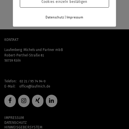
Cookies einzeln bestätigen
Bei dieser Nascherei werde ich schwach:
Eis.
|
Datenschutz
Impressum
KONTAKT
Laufenberg Michels und Partner mbB
Robert-Perthel-Straße 81
50739 Köln
Telefon: 02 21 / 95 74 94-0
E-Mail:
office@laufmich.de
IMPRESSUM
DATENSCHUTZ
HINWEISGEBERSYSTEM