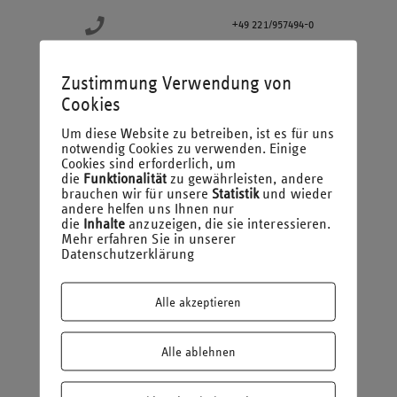
+49 221/957494-0
thielen@laufmich.de
Zustimmung Verwendung von
Cookies
So stelle ich mir meinen idealen Arbeitstag vor:
Hitzefrei und Eis für alle
Um diese Website zu betreiben, ist es für uns
notwendig Cookies zu verwenden. Einige
Cookies sind erforderlich, um
die
Funktionalität
zu gewährleisten, andere
Was kannst Du gar nicht?
brauchen wir für unsere
Statistik
und wieder
andere helfen uns Ihnen nur
Mit links schreiben.
die
Inhalte
anzuzeigen, die sie interessieren.
Mehr erfahren Sie in unserer
Datenschutzerklärung
Was nervt richtig?
Stau.
Alle akzeptieren
Shopping oder Couching?
Alle ablehnen
Am liebsten beides gleichzeitig.