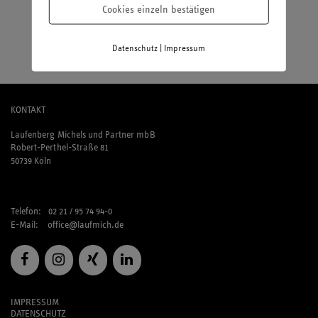
Cookies einzeln bestätigen
Shopping oder Couching?
Onlineshopping auf der Couch.
|
Datenschutz
Impressum
KONTAKT
Laufenberg Michels und Partner mbB
Robert-Perthel-Straße 81
50739 Köln
Telefon: 02 21 / 95 74 94-0
E-Mail:
office@laufmich.de
IMPRESSUM
DATENSCHUTZ