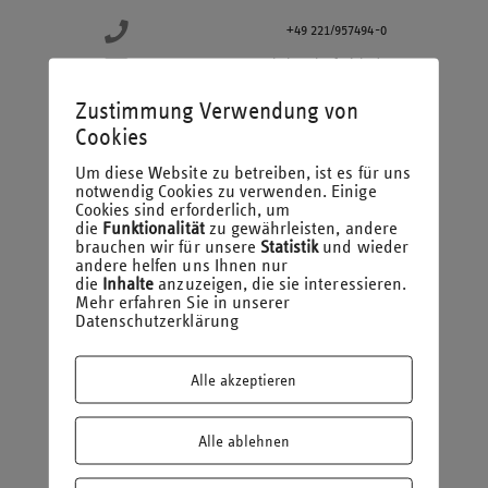
+49 221/957494-0
kabu@laufmich.de
Zustimmung Verwendung von
Was war der größte Moment deiner Karriere?
Cookies
Das Bestehen meiner Bachelor-Arbeit.
Um diese Website zu betreiben, ist es für uns
notwendig Cookies zu verwenden. Einige
Cookies sind erforderlich, um
Was hat Dich zuletzt positiv überrascht?
die
Funktionalität
zu gewährleisten, andere
brauchen wir für unsere
Statistik
und wieder
Die Candy Bar in der Kanzlei.
andere helfen uns Ihnen nur
die
Inhalte
anzuzeigen, die sie interessieren.
Mehr erfahren Sie in unserer
So stelle ich mir meinen idealen Arbeitstag vor?
Datenschutzerklärung
Alle Aufgaben zu erledigen, die ich mir für den Tag
vorgenommen hatte.
Alle akzeptieren
Bei dieser Nascherei werde ich schwach?
Alle ablehnen
Schokobons.