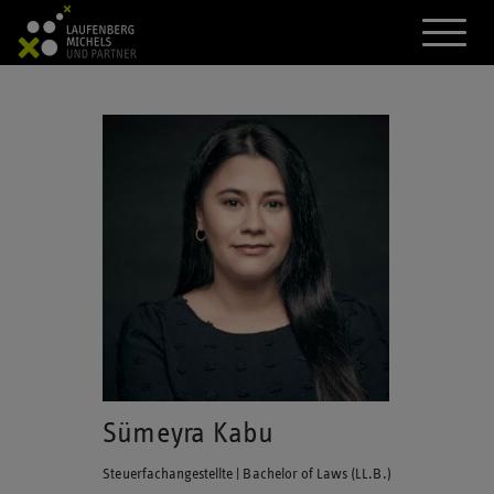
A
k
t
i
v
i
e
r
e
d
a
s
M
e
n
ü
Sümeyra Kabu
Steuerfachangestellte | Bachelor of Laws (LL.B.)