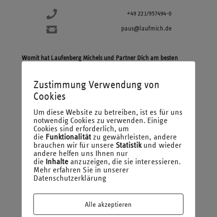
+49 221/957494-0
paus@laufmich.de
Womit hat Laufenberg Michels und Partner Dich am besten
gefördert?
Mit der Vorbereitungsfreistellung zum Steuerberater.
Zustimmung Verwendung von
Cookies
Spielst du ein Musikinstrument?
Um diese Website zu betreiben, ist es für uns
notwendig Cookies zu verwenden. Einige
Oh ja mehrere, am liebsten Klavier, Sopran- und Altflöte und ein
Cookies sind erforderlich, um
bisschen Viola -wenn keiner zuhört
die
Funktionalität
zu gewährleisten, andere
brauchen wir für unsere
Statistik
und wieder
andere helfen uns Ihnen nur
Ein idealer Chef ist für mich…
die
Inhalte
anzuzeigen, die sie interessieren.
Mehr erfahren Sie in unserer
…ein Mensch, der einem auf Augenhöhe begegnet und mit dem
Datenschutzerklärung
man auf einer fachlich qualifizierten und menschlich freundlichen
Art zusammenarbeitet.
Alle akzeptieren
Wenn Du eine steuerliche Vorschrift abschaffen könntest, welche