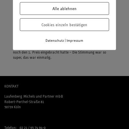
wäre es?
Alle ablehnen
Na, da gäbe es viele- denn der Steuervorschriftendschungel sollte
für Steuerzahler transparenter und verständlicher werden.
Cookies einzeln bestätigen
Was war bisher der schönste Moment bei Laufenberg Michels und
Partner?
|
Datenschutz
Impressum
Unsere Fortbildung zur Mandantenbegeisterung – was uns auch
noch den 1. Preis eingebracht hatte – Die Stimmung war so
super, das war einmalig.
KONTAKT
Laufenberg Michels und Partner mbB
Robert-Perthel-Straße 81
50739 Köln
Telefon: 02 21 / 95 74 94-0