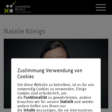
A
k
t
i
v
i
Natalie Königs
e
r
e
d
a
s
M
e
n
Zustimmung Verwendung von
ü
Cookies
Um diese Website zu betreiben, ist es für uns
notwendig Cookies zu verwenden. Einige
Cookies sind erforderlich, um
die
Funktionalität
zu gewährleisten, andere
brauchen wir für unsere
Statistik
und wieder
andere helfen uns Ihnen nur
die
Inhalte
anzuzeigen, die sie interessieren.