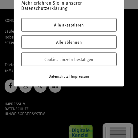
Mehr erfahren Sie in unserer
Datenschutzerklärung
KONTAKT
Alle akzeptieren
Laufenberg Michels und Partner mbB
Robert-Perthel-Straße 81
Alle ablehnen
50739 Köln
Cookies einzeln bestätigen
Telefon: 02 21 / 95 74 94-0
E-Mail:
office@laufmich.de
|
Datenschutz
Impressum
IMPRESSUM
DATENSCHUTZ
HINWEISGEBERSYSTEM