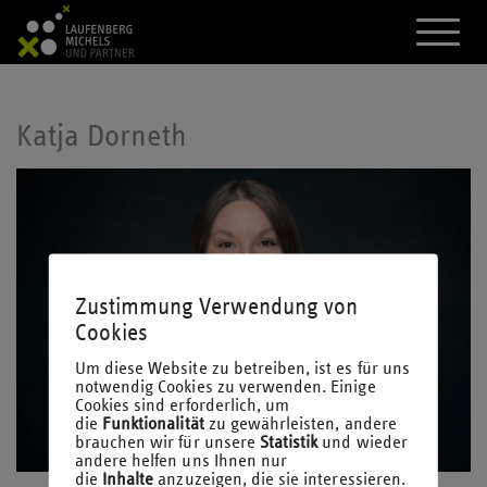
A
k
t
i
v
i
Katja Dorneth
e
r
e
d
a
s
M
e
n
Zustimmung Verwendung von
ü
Cookies
Um diese Website zu betreiben, ist es für uns
notwendig Cookies zu verwenden. Einige
Cookies sind erforderlich, um
die
Funktionalität
zu gewährleisten, andere
brauchen wir für unsere
Statistik
und wieder
andere helfen uns Ihnen nur
die
Inhalte
anzuzeigen, die sie interessieren.