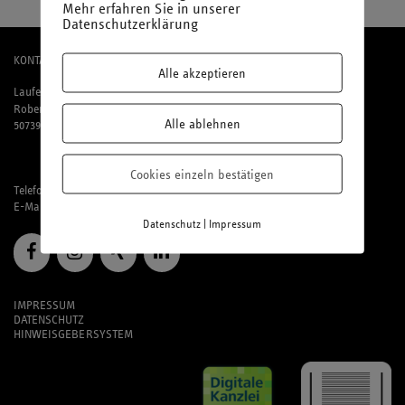
Mehr erfahren Sie in unserer
Datenschutzerklärung
KONTAKT
Alle akzeptieren
Laufenberg Michels und Partner mbB
Robert-Perthel-Straße 81
Alle ablehnen
50739 Köln
Cookies einzeln bestätigen
Telefon: 02 21 / 95 74 94-0
E-Mail:
office@laufmich.de
|
Datenschutz
Impressum
IMPRESSUM
DATENSCHUTZ
HINWEISGEBERSYSTEM