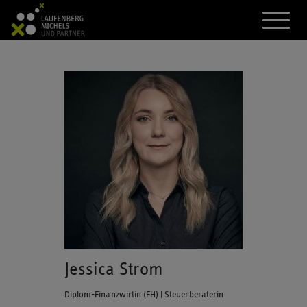
A
k
t
i
v
i
e
r
e
d
a
s
M
e
n
ü
Jessica Strom
Diplom-Finanzwirtin (FH) | Steuerberaterin