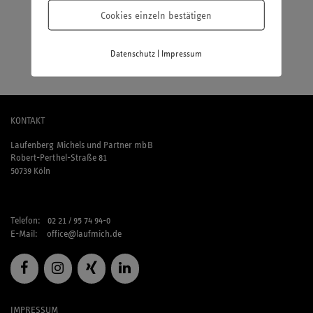
Cookies einzeln bestätigen
Bei dieser Nascherei werde ich schwach?
Erdbeeren und Kinder MaxiKing.
|
Datenschutz
Impressum
KONTAKT
Laufenberg Michels und Partner mbB
Robert-Perthel-Straße 81
50739 Köln
Telefon: 02 21 / 95 74 94-0
E-Mail:
office@laufmich.de
IMPRESSUM