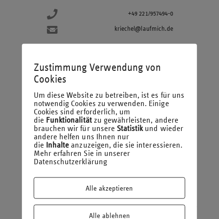
+49 221/957494-0
kriechel@laufmich.de
Was war bisher der schönste Moment bei Laufenberg Michels und
Zustimmung Verwendung von
Partner?
Cookies
Bisher mein Geburtstag. Bereits am zweiten Arbeitstag hatte ich
Geburtstag – mein Schreibtisch war dekoriert, einfach super
Um diese Website zu betreiben, ist es für uns
schön.
notwendig Cookies zu verwenden. Einige
Cookies sind erforderlich, um
die
Funktionalität
zu gewährleisten, andere
Was tust Du zur Entspannung?
brauchen wir für unsere
Statistik
und wieder
andere helfen uns Ihnen nur
Ein Tag in der Therme ist schon sehr schön!
die
Inhalte
anzuzeigen, die sie interessieren.
Mehr erfahren Sie in unserer
Datenschutzerklärung
Sauerkraut oder Nutella?
Zu 10000% Nutella.
Alle akzeptieren
Welchen Kollegen würdest du mit auf eine einsame Insel nehmen?
Alle ablehnen
Und warum?