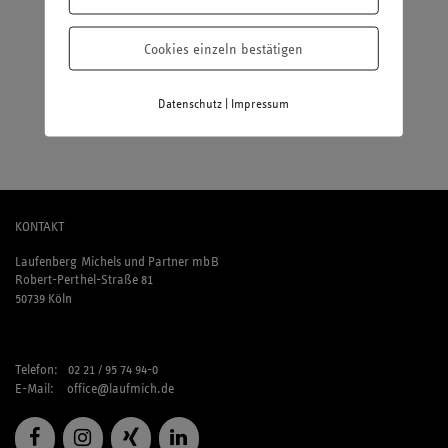
Ich würde Nadine Müller mitnehmen. Wir kennen uns seit Jahren,
sie ist immer stets korrekt und ich mag sie sehr.
Cookies einzeln bestätigen
Shopping oder Couching?
|
Datenschutz
Impressum
Definitiv Shopping
KONTAKT
Laufenberg Michels und Partner mbB
Robert-Perthel-Straße 81
50739 Köln
Telefon: 02 21 / 95 74 94-0
E-Mail:
office@laufmich.de