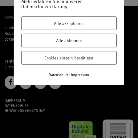
Mehr erfahren Sie in unserer
Datenschutzerklärung
KONTAKT
Alle akzeptieren
Laufenberg Michels und Partner mbB
Robert-Perthel-Straße 81
50739 Köln
Alle ablehnen
Cookies einzeln bestätigen
Telefon: 02 21 / 95 74 94-0
E-Mail:
office@laufmich.de
|
Datenschutz
Impressum
IMPRESSUM
DATENSCHUTZ
HINWEISGEBERSYSTEM