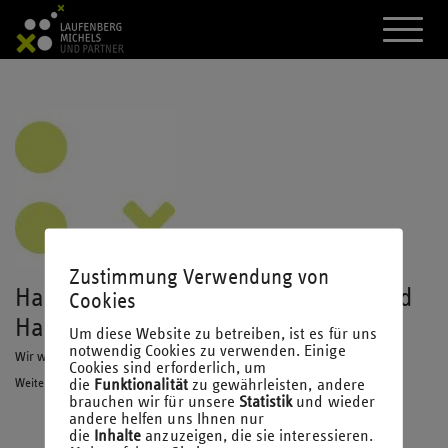
A
k
t
i
v
i
e
r
e
d
a
s
M
e
Zustimmung Verwendung von
n
Haushaltsnahe Dienstleistungen und
ü
Cookies
Handwerkerleistungen
Um diese Website zu betreiben, ist es für uns
notwendig Cookies zu verwenden. Einige
Wir wünschen Ihnen viele Erkenntnisse beim Lesen.
Cookies sind erforderlich, um
die
Funktionalität
zu gewährleisten, andere
Weiterlesen
brauchen wir für unsere
Statistik
und wieder
andere helfen uns Ihnen nur
die
Inhalte
anzuzeigen, die sie interessieren.