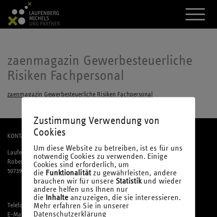
A
k
t
i
v
i
zaenmagazin Gewerbesteuerliche
e
Risiken Fachpersonal
r
e
d
zaenmagazin Gewerbesteuerliche Risiken Fachpersonal
a
s
M
Zustimmung Verwendung von
e
Cookies
n
KONTAKT
ü
Um diese Website zu betreiben, ist es für uns
Laufenberg Michels und Partner mbB
notwendig Cookies zu verwenden. Einige
Robert-Perthel-Straße 81
Cookies sind erforderlich, um
50739 Köln
die
Funktionalität
zu gewährleisten, andere
brauchen wir für unsere
Statistik
und wieder
andere helfen uns Ihnen nur
die
Inhalte
anzuzeigen, die sie interessieren.
Mehr erfahren Sie in unserer
Telefon: 02 21 / 95 74 94-0
Datenschutzerklärung
E-Mail:
office@laufmich.de