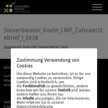
A
k
t
i
v
i
Steuerberater_Koeln_LMP_Zahnaerzt
e
ebrief_I_2018
r
e
d
Steuerberater_Koeln_LMP_Zahnaerztebrief_I_2018
a
s
M
Zustimmung Verwendung von
e
Cookies
n
KONTAKT
ü
Um diese Website zu betreiben, ist es für uns
Laufenberg Michels und Partner mbB
notwendig Cookies zu verwenden. Einige
Robert-Perthel-Straße 81
Cookies sind erforderlich, um
50739 Köln
die
Funktionalität
zu gewährleisten, andere
brauchen wir für unsere
Statistik
und wieder
andere helfen uns Ihnen nur
die
Inhalte
anzuzeigen, die sie interessieren.
Mehr erfahren Sie in unserer
Telefon: 02 21 / 95 74 94-0
Datenschutzerklärung
E-Mail:
office@laufmich.de