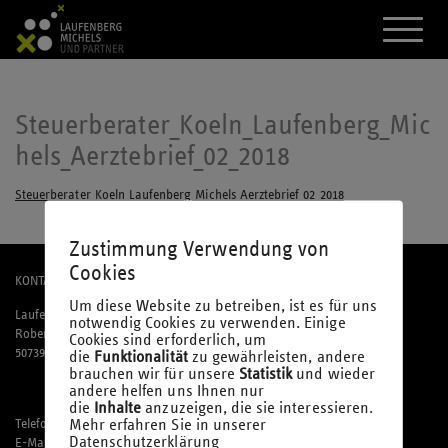
A
k
t
i
v
i
Steuerberater_Koeln_Laufenberg_Mic
e
hels_Aerztebrief_02_2018
r
e
d
Steuerberater_Koeln_Laufenberg_Michels_Aerztebrief_02_2018
a
s
M
Zustimmung Verwendung von
e
Cookies
n
KONTAKT
ü
Um diese Website zu betreiben, ist es für uns
Laufenberg Michels und Partner mbB
notwendig Cookies zu verwenden. Einige
Robert-Perthel-Straße 81
Cookies sind erforderlich, um
50739 Köln
die
Funktionalität
zu gewährleisten, andere
brauchen wir für unsere
Statistik
und wieder
andere helfen uns Ihnen nur
die
Inhalte
anzuzeigen, die sie interessieren.
Mehr erfahren Sie in unserer
Telefon: 02 21 / 95 74 94-0
Datenschutzerklärung
E-Mail:
office@laufmich.de