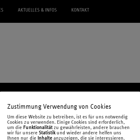
ES
AKTUELLES & INFOS
KONTAKT
Zustimmung Verwendung von Cookies
Telefon: 02 21 / 95 74 94-0
Um diese Website zu betreiben, ist es für uns notwendig
E-Mail:
office@laufmich.de
Cookies zu verwenden. Einige Cookies sind erforderlich,
um die
Funktionalität
zu gewährleisten, andere brauchen
wir für unsere
Statistik
und wieder andere helfen uns
Ihnen nur die
Inhalte
anzuzeigen, die sie interessieren.