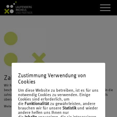
A
k
t
i
v
i
e
r
e
d
a
s
M
e
n
Zustimmung Verwendung von
Zahnärzte als Existenzgründer
ü
Cookies
Wir haben in dieser Broschüre Themen zusammengetragen und
Um diese Website zu betreiben, ist es für uns
beschrieben, die aus unserer Sicht als Steuerberater gerade beim Start in die
notwendig Cookies zu verwenden. Einige
zahnärztliche Selbständigkeit ganz besonders wichtig sind und keinesfalls
Cookies sind erforderlich, um
übersehen werden sollten. Stand: Juni 2024
die
Funktionalität
zu gewährleisten, andere
Weiterlesen
brauchen wir für unsere
Statistik
und wieder
andere helfen uns Ihnen nur
die
Inhalte
anzuzeigen, die sie interessieren.