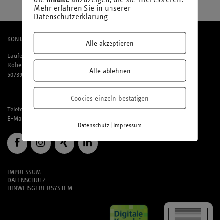
Mehr erfahren Sie in unserer
Datenschutzerklärung
KONTAKT
Alle akzeptieren
Laufenberg Michels und Partner mbB
Robert-Perthel-Straße 81
Alle ablehnen
50739 Köln
Cookies einzeln bestätigen
Telefon: 02 21 / 95 74 94-0
E-Mail:
office@laufmich.de
|
Datenschutz
Impressum
IMPRESSUM
DATENSCHUTZ
HINWEISGEBERSYSTEM