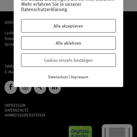
Mehr erfahren Sie in unserer
Datenschutzerklärung
KONTAKT
Alle akzeptieren
Laufenberg Michels und Partner mbB
Robert-Perthel-Straße 81
Alle ablehnen
50739 Köln
Cookies einzeln bestätigen
Telefon: 02 21 / 95 74 94-0
E-Mail:
office@laufmich.de
|
Datenschutz
Impressum
IMPRESSUM
DATENSCHUTZ
HINWEISGEBERSYSTEM