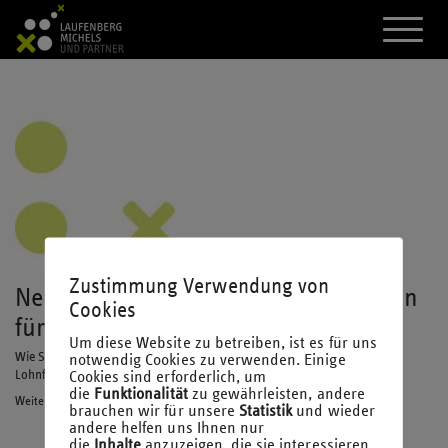
A
k
t
i
v
i
e
r
e
d
a
s
M
e
n
Zustimmung Verwendung von
Neue eAU – neue Herausforderungen
ü
Cookies
für die Arbeitgeber
Um diese Website zu betreiben, ist es für uns
notwendig Cookies zu verwenden. Einige
Wie Sie ab 2023 sicherstellen, dass mit der Einführung der eAU die
Cookies sind erforderlich, um
Lohnfortzahlung im Krankheitsfall berechtigt ist.
die
Funktionalität
zu gewährleisten, andere
Weiterlesen
brauchen wir für unsere
Statistik
und wieder
andere helfen uns Ihnen nur
die
Inhalte
anzuzeigen, die sie interessieren.