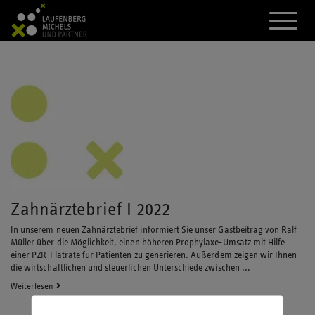
A
k
t
i
v
i
e
r
e
d
a
s
M
e
n
Zahnärztebrief I 2022
ü
In unserem neuen Zahnärztebrief informiert Sie unser Gastbeitrag von Ralf
Müller über die Möglichkeit, einen höheren Prophylaxe-Umsatz mit Hilfe
einer PZR-Flatrate für Patienten zu generieren. Außerdem zeigen wir Ihnen
die wirtschaftlichen und steuerlichen Unterschiede zwischen ...
Weiterlesen