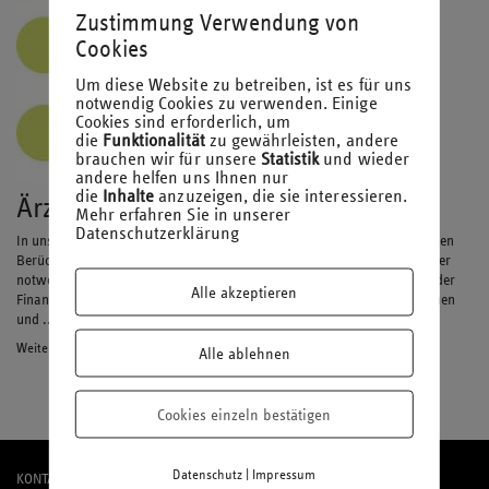
Zustimmung Verwendung von
Cookies
Um diese Website zu betreiben, ist es für uns
notwendig Cookies zu verwenden. Einige
Cookies sind erforderlich, um
die
Funktionalität
zu gewährleisten, andere
brauchen wir für unsere
Statistik
und wieder
andere helfen uns Ihnen nur
die
Inhalte
anzuzeigen, die sie interessieren.
Ärztebrief I 2022
Mehr erfahren Sie in unserer
Datenschutzerklärung
In unserem neuen Ärztebrief möchten wir Ihnen Hinweise zur steuerlichen
Berücksichtigung von Spenden in der privaten Steuererklärung sowie der
notwendigen Unterlagen und möglichen Vereinfachungsregeln seitens der
Alle akzeptieren
Finanzverwaltung geben. Außerdem zeigen wir Ihnen die wirtschaftlichen
und ...
Weiterlesen
Alle ablehnen
Cookies einzeln bestätigen
|
Datenschutz
Impressum
KONTAKT