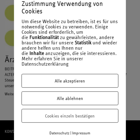
Zustimmung Verwendung von
Cookies
Um diese Website zu betreiben, ist es für uns
notwendig Cookies zu verwenden. Einige
Cookies sind erforderlich, um
die
Funktionalität
zu gewährleisten, andere
brauchen wir für unsere
Statistik
und wieder
andere helfen uns Ihnen nur
die
Inhalte
anzuzeigen, die sie interessieren.
Ärztebrief I 2019
Mehr erfahren Sie in unserer
Datenschutzerklärung
BEITRAGSENTLASTUNGSTARIF – EIN LOHNENSWERTER BAUSTEIN DER
ALTERSVORSORGE? Hintergrund Die Lösung: Beitragsentlastungstarife?
Steuerliche Perspektive Das große Aber Fazit Mehr Informationen in
Alle akzeptieren
unserem aktuellen Ärztebrief…
Weiterlesen
Alle ablehnen
Cookies einzeln bestätigen
KONTAKT
|
Datenschutz
Impressum