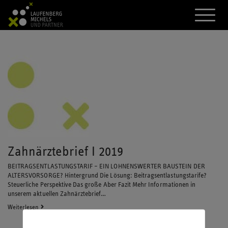
A
k
t
i
v
i
e
r
e
d
a
s
M
e
n
Zahnärztebrief I 2019
ü
BEITRAGSENTLASTUNGSTARIF – EIN LOHNENSWERTER BAUSTEIN DER
ALTERSVORSORGE? Hintergrund Die Lösung: Beitragsentlastungstarife?
Steuerliche Perspektive Das große Aber Fazit Mehr Informationen in
unserem aktuellen Zahnärztebrief…
Weiterlesen