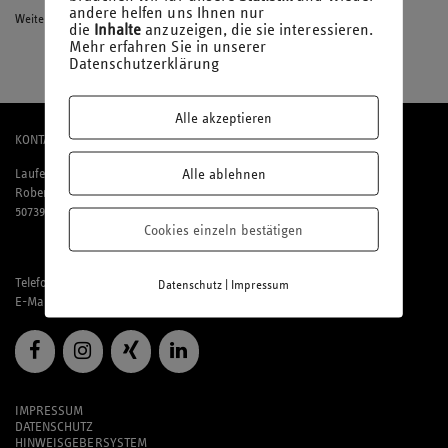
andere helfen uns Ihnen nur
Weiterlesen
die
Inhalte
anzuzeigen, die sie interessieren.
Mehr erfahren Sie in unserer
Datenschutzerklärung
Alle akzeptieren
KONTAKT
Alle ablehnen
Laufenberg Michels und Partner mbB
Robert-Perthel-Straße 81
50739 Köln
Cookies einzeln bestätigen
Telefon: 02 21 / 95 74 94-0
|
Datenschutz
Impressum
E-Mail:
office@laufmich.de
IMPRESSUM
DATENSCHUTZ
HINWEISGEBERSYSTEM