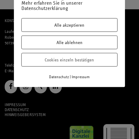
Mehr erfahren Sie in unserer
Datenschutzerklärung
KONTAKT
Alle akzeptieren
Laufenberg Michels und Partner mbB
Robert-Perthel-Straße 81
Alle ablehnen
50739 Köln
Cookies einzeln bestätigen
Telefon: 02 21 / 95 74 94-0
E-Mail:
office@laufmich.de
|
Datenschutz
Impressum
IMPRESSUM
DATENSCHUTZ
HINWEISGEBERSYSTEM