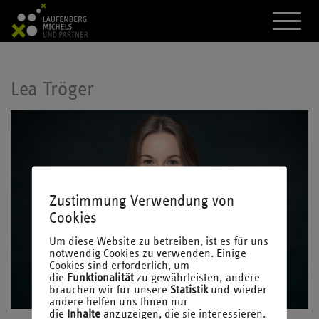
A
k
t
i
v
i
Lea Tröger
e
r
e
d
a
s
M
e
n
Zustimmung Verwendung von
ü
Cookies
Um diese Website zu betreiben, ist es für uns
notwendig Cookies zu verwenden. Einige
Cookies sind erforderlich, um
die
Funktionalität
zu gewährleisten, andere
brauchen wir für unsere
Statistik
und wieder
andere helfen uns Ihnen nur
die
Inhalte
anzuzeigen, die sie interessieren.