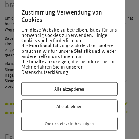
brand eins
Zustimmung Verwendung von
Um die passenden Steuerberatungs- und Wirtschaftskanzleien zu finden, hat
Cookies
brand eins in Kooperation mit Statista eine umfangreiche Studie auf den
Um diese Website zu betreiben, ist es für uns
Weg gebracht.
notwendig Cookies zu verwenden. Einige
Dabei wurden zunächst Steuerberater und Wirtschaftsprüfer um ihre
Cookies sind erforderlich, um
Einschätzung gebeten. Anschließend wurden die Urteile von Kunden
die
Funktionalität
zu gewährleisten, andere
eingeholt und konkrete Empfehlungen für Kanzleien und Fachgebiete
brauchen wir für unsere
Statistik
und wieder
gesammelt.
andere helfen uns Ihnen nur
die
Inhalte
anzuzeigen, die sie interessieren.
Die Bestenlisten zeichnen entlang von 18 Fachsegmenten im Bereich
Mehr erfahren Sie in unserer
Steuerberatung und vier Segmente im Bereich Wirtschaftsprüfung
Datenschutzerklärung
insgesamt 236 Kanzleien aus. Deshalb freuen wir uns, als bester
Steuerberater und Wirtschaftsprüfung 2021 in Deutschland ausgezeichnet
worden zu sein.
Alle akzeptieren
Auszeichnung brand eins “Beste Steuerberater & Wirtschaftsprüfer 2020”
Alle ablehnen
Auszeichnung brand eins “Beste Steuerberater & Wirtschaftsprüfer 2021”
Cookies einzeln bestätigen
Exzellenter Arbeitgeber