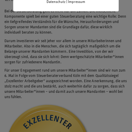
|
Datenschutz
Impressum
Bei der Steuerberatung geht es nicht nur um Zahlen. Die menschliche
Komponente spielt bei einer guten Steuerberatung eine wichtige Rolle: Denn
ein tiefgreifendes Verständnis für die Wünsche, Herausforderungen und
Sorgen unserer Mandanten sind die Grundlage dafür, diese wirklich
individuell beraten zu können.
Darum investieren wir seit jeher vor allem in unsere Mitarbeiterinnen und
Mitarbeiter. Also in die Menschen, die sich tagtäglich maßgeblich um die
Belange unserer Mandanten kümmern. Eine Investition, von der wir
überzeugt sind, dass sie sich lohnt: Denn wertgeschätzte Mitarbeiter*innen
sorgen für zufriedenere Mandantin.
Für unser Engagement rund um unsere Mitarbeiter*innen sind wir nun zum
6. Mal in Folge vom Steuerberaterverband Köln mit dem Qualitätssiegel
„Exzellenter Arbeitgeber“ ausgezeichnet worden. Eine Anerkennung, die uns
stolz macht und die uns bestärkt, auch weiterhin dafür zu sorgen, dass sich
unsere Mitarbeiter*innen – und damit auch unsere Mandanten – wohl bei
uns fühlen.