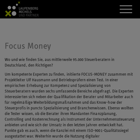
A
k
t
i
v
i
e
Focus Money
r
e
d
Wo und wie finden Sie, aus mittlerweile 95.000 Steuerberatern in
a
Deutschland, den Richtigen?
s
Um kompetente Experten zu finden, initiierte FOCUS-MONEY zusammen mit
M
Projektleiter Ulf Hausmann und Betriebsprüfern einen Test. In einer
e
empirischen Erhebung zur Kompetenz und Spezialisierung von
n
Steuerberatern wurden sechs umfassende Bereiche abgefragt. Die Experten
ü
interessierten sich neben der Qualifikation der Berater und Mitarbeiter auch
für regelmäßige Weiterbildungsmaßnahmen und das Know-how der
Steuerprofis in puncto Spezialisierung und Branchenwissen. Ebenso wollten
die Tester wissen, ob die Berater ihren Mandanten Finanzplanung,
Controlling und Kostenrechnung als Instrument der Unternehmenssteuerung
anbieten und wie sich der Umsatz in den letzten Jahren entwickelt hat.
Punkte gab es auch, wenn die Kanzlei mit einem ISO-9001-Qualitätssiegel
ausgestattet war. Weiterhin wurde die Nutzung digitaler